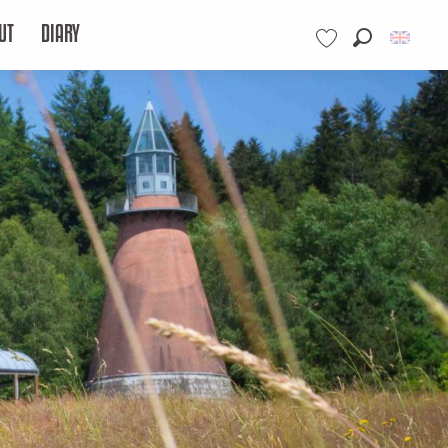
UT
DIARY
Search
Voir les favoris