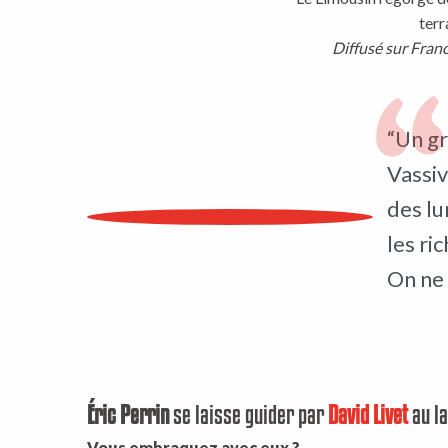
terr
Diffusé sur Fran
“Un gr
Vassiv
des lu
les ri
On ne s
Éric Perrin
se laisse guider par
David Livet
au la
Vous embraquez avec eux ?