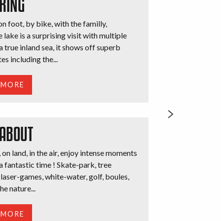
RING
n foot, by bike, with the familly,
 lake is a surprising visit with multiple
a true inland sea, it shows off superb
tes including the...
 MORE
 ABOUT
 on land, in the air, enjoy intense moments
a fantastic time ! Skate-park, tree
 laser-games, white-water, golf, boules,
he nature...
 MORE