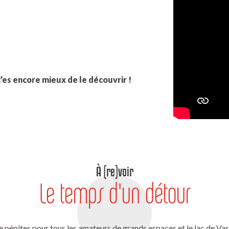
c’es encore mieux de le découvrir !
À (re)voir
Le temps d'un détour
 pépites pour tous les amateurs de grands espaces et le lac de Vass