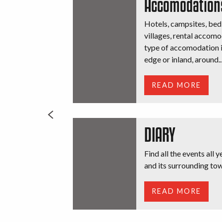
Accomodation
Hotels, campsites, bed
villages, rental accomo
type of accomodation is
edge or inland, around..
READ MORE
DIARY
Find all the events all 
and its surrounding tow
READ MORE