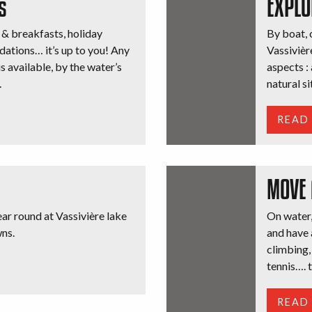
s
EXPLO
 & breakfasts, holiday
By boat, o
dations… it’s up to you! Any
Vassivière
 available, by the water’s
aspects : 
.
natural si
READ
MOVE
year round at Vassivière lake
On water,
ns.
and have 
climbing,
tennis…. t
READ