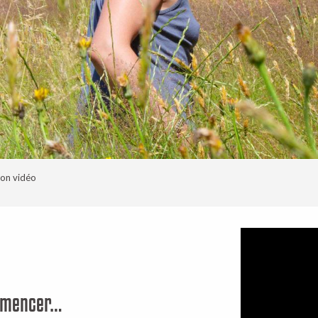
on vidéo
aux favoris
ommencer…