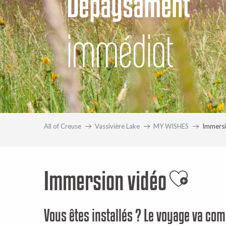
Dépaysament
immédiat
All of Creuse
Vassivière Lake
MY WISHES
Immersi
Immersion vidéo
Ajouter 
Vous êtes installés ? Le voyage va c