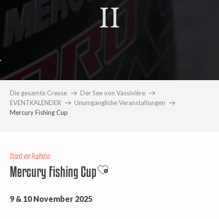
Die gesamte Creuse
Der See von Vassivière
EVENTKALENDER
Unumgängliche Veranstaltungen
Mercury Fishing Cup
Strand von Auphelle
Mercury Fishing Cup
Ajouter aux favoris
9 & 10 November 2025