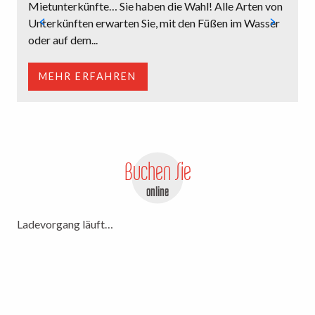
Mietunterkünfte… Sie haben die Wahl! Alle Arten von
o
Unterkünften erwarten Sie, mit den Füßen im Wasser
e
oder auf dem...
E
MEHR ERFAHREN
Buchen Sie
online
Ladevorgang läuft…