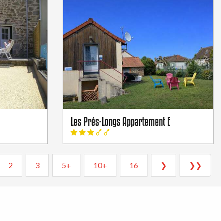
Les Prés-Longs Appartement E
2
3
5+
10+
16
❯
❯❯