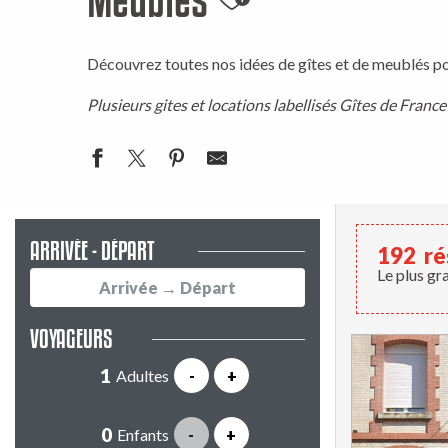
Ajouter aux favo
Découvrez toutes nos idées de gîtes et de meublés po
Plusieurs gites et locations labellisés Gîtes de Fra
ARRIVÉE - DÉPART
192
ré
Le plus gr
VOYAGEURS
Adultes
-
+
Enfants
-
+