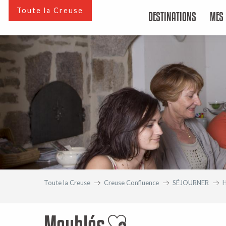
Aller
Toute la Creuse
DESTINATIONS
MES 
au
contenu
principal
Toute la Creuse
Creuse Confluence
SÉJOURNER
Meublés