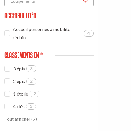
ACCESSIBILITÉS
Accueil personnes à mobilité
4
réduite
CLASSEMENTS EN *
3 épis
3
2 épis
2
1 étoile
2
4 clés
3
Tout afficher (7)