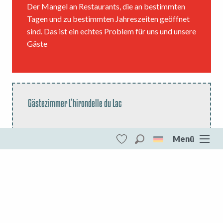
Der Mangel an Restaurants, die an bestimmten
Tagen und zu bestimmten Jahreszeiten geöffnet
sind. Das ist ein echtes Problem für uns und unsere
Gäste
Gästezimmer L’hirondelle du Lac
26 Av de la Tour
Menü
Suche
87470 Peyrat le Château
Voir les favoris
Der See von Vassivière
.
DESTINATIONEN
FACEBOOK PAGE
Der See von Vassivière