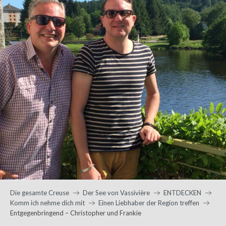
Die gesamte Creuse
Der See von Vassivière
ENTDECKEN
Komm ich nehme dich mit
Einen Liebhaber der Region treffen
Entgegenbringend – Christopher und Frankie