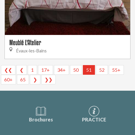
Meublé L'Atelier
Évaux-les-Bains
❮❮
❮
1
17+
34+
50
51
52
55+
60+
65
❯
❯❯
Brochures
PRACTICE