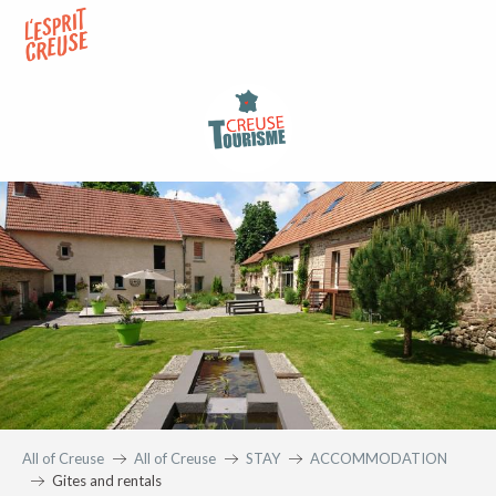
Aller
au
contenu
principal
All of Creuse
All of Creuse
STAY
ACCOMMODATION
Gites and rentals