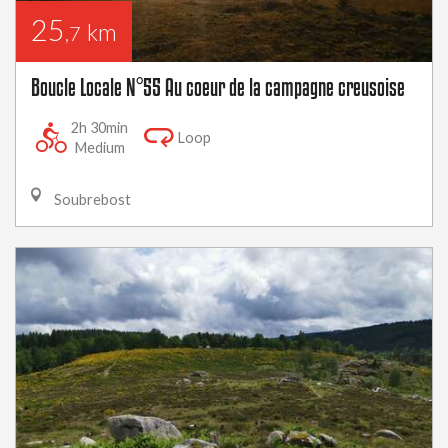
25
km
,7
Boucle Locale N°55 Au coeur de la campagne creusoise
2h 30min
Loop
Medium
Soubrebost