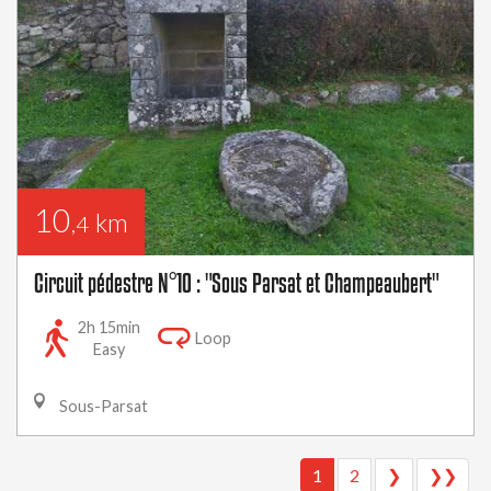
10
km
,4
Circuit pédestre N°10 : "Sous Parsat et Champeaubert"
2h 15min
Loop
Easy
Sous-Parsat
1
2
❯
❯❯