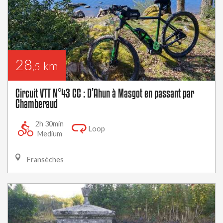
28
km
,5
Circuit VTT N°43 CC : D’Ahun à Masgot en passant par
Chamberaud
2h 30min
Loop
Medium
Fransèches