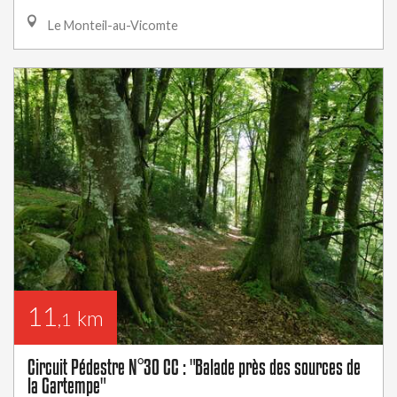
Le Monteil-au-Vicomte
11
km
,1
Circuit Pédestre N°30 CC : "Balade près des sources de
la Gartempe"