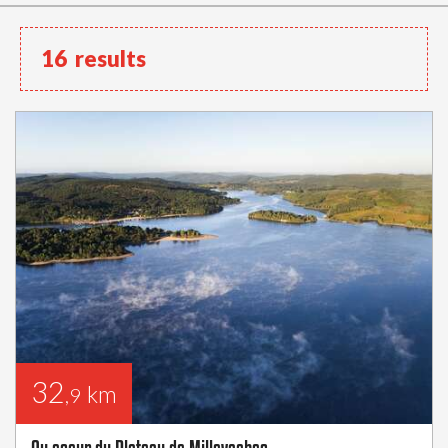
16
results
32
km
,9