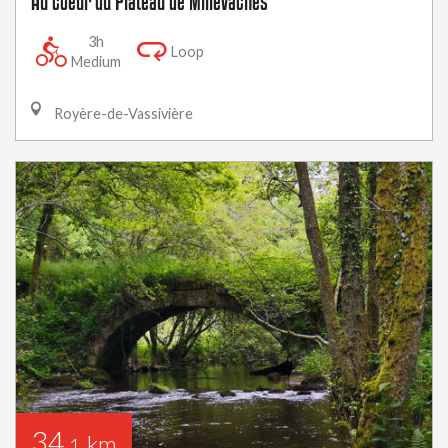
Au coeur du Plateau de Millevaches
3h
Loop
Medium
Royère-de-Vassivière
34
km
,1