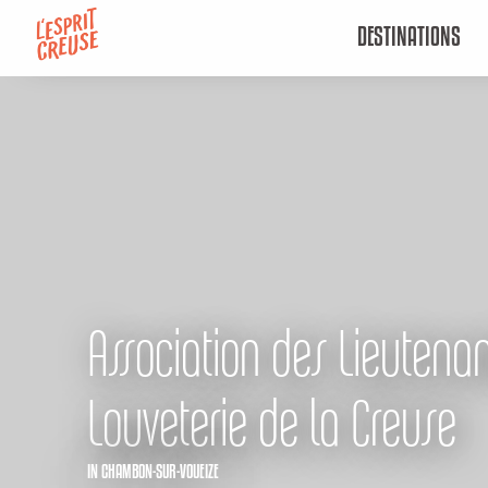
Aller
DESTINATIONS
au
contenu
principal
Association des Lieutena
Louveterie de la Creuse
IN CHAMBON-SUR-VOUEIZE