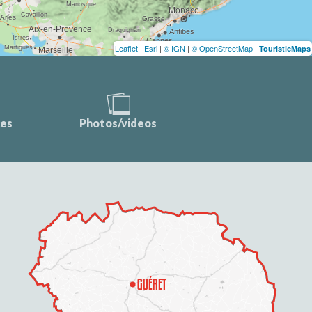
Leaflet
|
Esri
|
© IGN
|
© OpenStreetMap
|
TouristicMaps
ces
Photos/videos