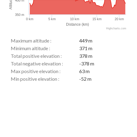
400 m
350 m
0 km
5 km
10 km
15 km
20 km
Distance (km)
Highcharts.com
Maximum altitude :
449 m
Minimum altitude :
371 m
Total positive elevation :
378 m
Total negative elevation :
-378 m
Max positive elevation :
63 m
Min positive elevation :
-52 m