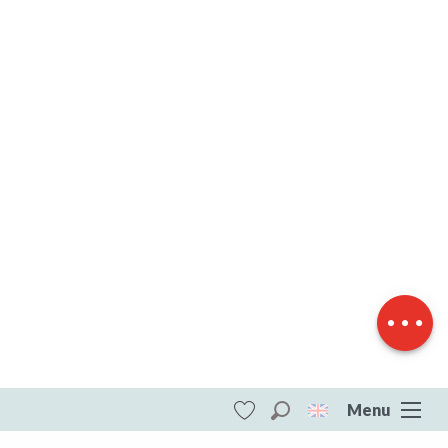
Download
Difference in
height
Menu
Search
Voir les favoris