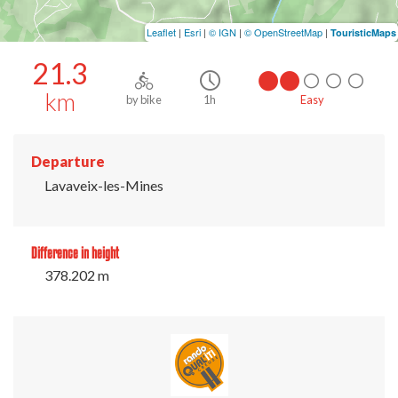
Leaflet
|
Esri
|
© IGN
|
© OpenStreetMap
|
TouristicMaps
21.3
km
by bike
1h
Easy
Departure
Lavaveix-les-Mines
Difference in height
378.202 m