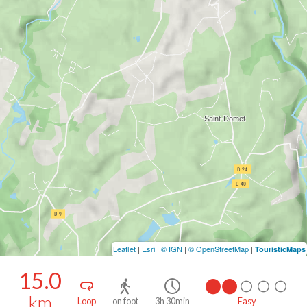
Leaflet
|
Esri
|
© IGN
|
© OpenStreetMap
|
TouristicMaps
15.0
km
Loop
on foot
3h 30min
Easy