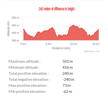
240 meters of difference in height
550 m
Altitude (m)
500 m
450 m
400 m
0 km
5 km
10 km
15 km
Distance (km)
Highcharts.com
Maximum altitude :
501 m
Minimum altitude :
416 m
Total positive elevation :
240 m
Total negative elevation :
-240 m
Max positive elevation :
73 m
Min positive elevation :
-62 m