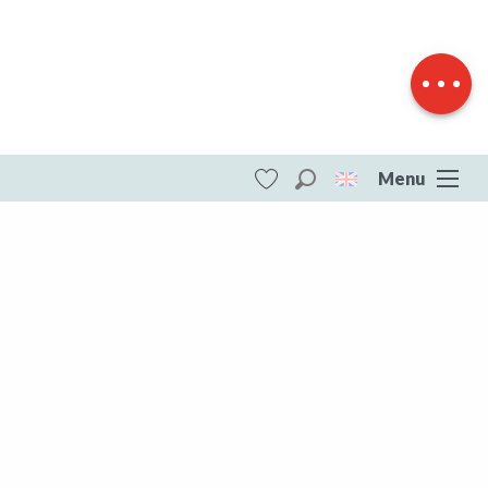
Download
Difference in
height
Menu
Search
Voir les favoris
ITI - Circuit de randonnée Entre Tardes et
Voueize (Peyrat-la-noniere, Peyrat-la-
Nonière) #4073651
DESTINATIONS
All of Creuse
All of Creuse
Aubusson Felletin