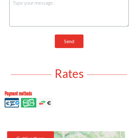
Send
Rates
Payment methods