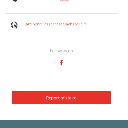
jardinerie-lesserresdelachapelle.fr
Follow us on
Report mistake