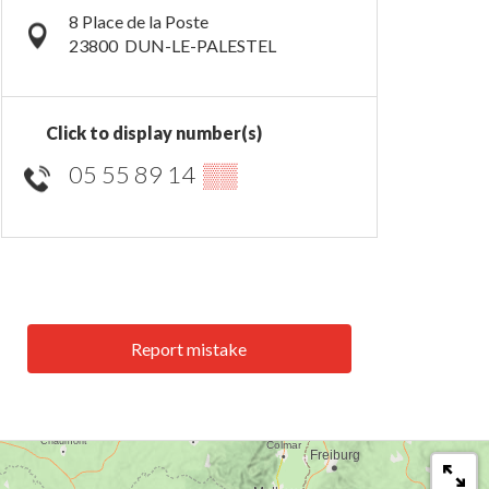
8 Place de la Poste
23800
DUN-LE-PALESTEL
Click to display number(s)
05 55 89 14
▒▒
Report mistake