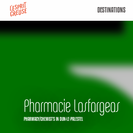
Aller
DESTINATIONS
au
contenu
principal
Pharmacie Lasfargeas
PHARMACY/CHEMIST'S
IN DUN-LE-PALESTEL