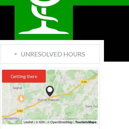
UNRESOLVED HOURS
Getting there