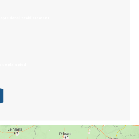
apté dans l'établissement
 de plain pied