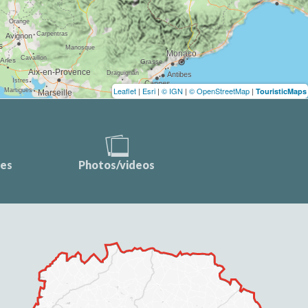
Leaflet
|
Esri
|
© IGN
|
© OpenStreetMap
|
TouristicMaps
ces
Photos/videos