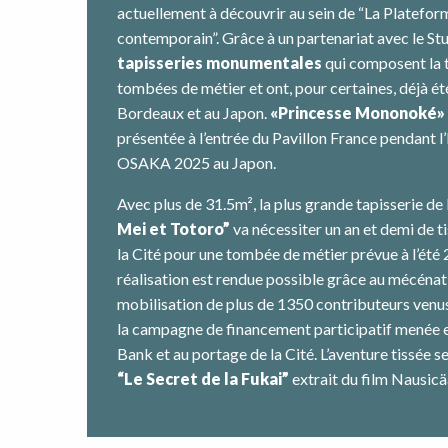
actuellement à découvrir au sein de “La Platefo
contemporain”. Grâce à un partenariat avec le Stu
tapisseries monumentales
qui composent la 
tombées de métier et ont, pour certaines, déjà ét
Bordeaux et au Japon.
«Princesse Mononoké»
présentée à l’entrée du Pavillon France pendant l
OSAKA 2025 au Japon.
Avec plus de 31.5m², la plus grande tapisserie de 
Mei et Totoro”
va nécessiter un an et demi de t
la Cité pour une tombée de métier prévue à l’été
réalisation est rendue possible grâce au mécénat d
mobilisation de plus de 1350 contributeurs venus 
la campagne de financement participatif menée e
Bank et au portage de la Cité. L’aventure tissée 
“Le Secret de la Fukai”
extrait du film Nausicäa