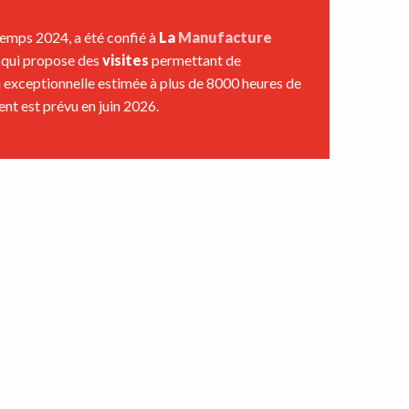
temps 2024, a été confié à
La
Manufacture
qui propose des
visites
permettant de
n exceptionnelle estimée à plus de 8000 heures de
ent est prévu en juin 2026.