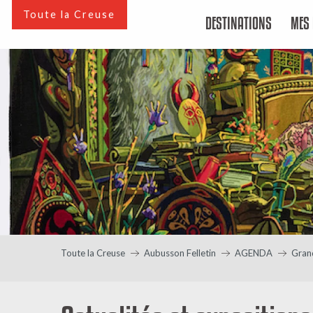
Aller
Toute la Creuse
DESTINATIONS
MES 
au
contenu
principal
Toute la Creuse
Aubusson Felletin
AGENDA
Gran