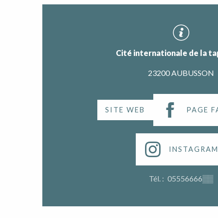
Cité internationale de la ta
23200 AUBUSSON
SITE WEB
PAGE 
INSTAGRA
Tél. :
05556666
▒▒