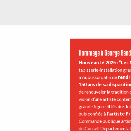
Hommage à George Sand
Nouveauté 2025 : “Les 
tapisserie-installation
gra
à Aubusson, afin de
rendr
150 ans de sa disparitio
de renouveler la traditio
vision d’une artiste conte
grande figure littéraire. In
puis confiée à
l’artiste F
Commande publique artistiq
du Conseil Départemental d