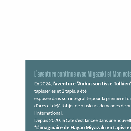
L’aventure continue avec Miyazaki et Mon voi
En 2024,
l’aventure “Aubusson tisse Tolkien
tapisseries et 2 tapis, a été
exposée dans son intégralité pour la première foi
d’ores et déjà l’objet de plusieurs demandes de pr
l’international.
Depuis 2020, la Cité s’est lancée dans une nouvell
“L’imaginaire de
Hayao Miyazaki en tapisse