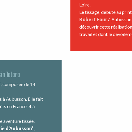
Loire.
Le tissage, débuté au prin
Robert Four
à Aubusson 
découvrir cette réalisatio
travail et dont le dévoilem
sin Totoro
”
, composée de 14
s à Aubusson. Elle fait
êts en France et à
e aventure tissée,
rie d’Aubusson”
,