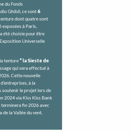
rme du Fonds
dio Ghibli, ce sont
6
tenture dont quatre sont
é exposées à Paris,
a été choisie pour être
’Exposition Universelle
la tenture
“ la Sieste de
issage qui sera effectué à
 2026. Cette nouvelle
’entreprises, à la
soutenir le projet lors de
n 2024 via Kiss Kiss Bank
se terminera fin 2026 avec
 de la Vallée du vent.