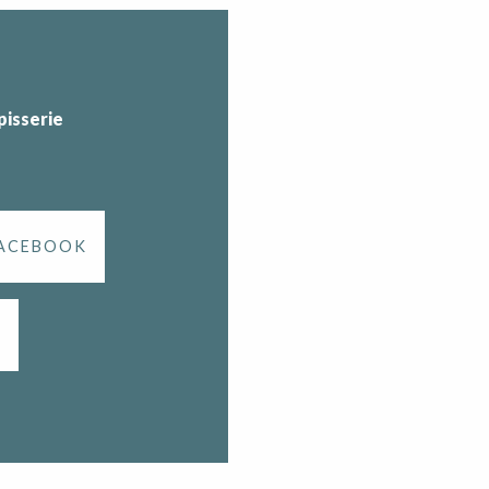
pisserie
FACEBOOK
M