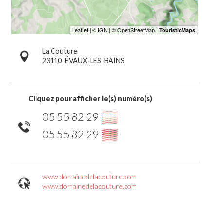
La Couture
23110
ÉVAUX-LES-BAINS
Cliquez pour afficher le(s) numéro(s)
05 55 82 29
▒▒
05 55 82 29
▒▒
www.domainedelacouture.com
www.domainedelacouture.com