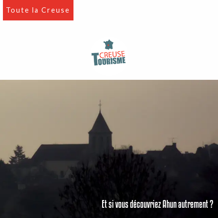
Aller
Toute la Creuse
au
contenu
principal
Et si vous découvriez Ahun autrement ?