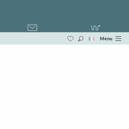
Nous contacter
Comment venir ?
Menu
Recherche
Voir les favoris
Creuse Sud Ouest
DESTINATIONS
Nous suivre !
Partenaires
Creuse Sud Ouest
Toute la Creuse
Aubusson Felletin
Creuse Sud Ouest
Photos/vidéos