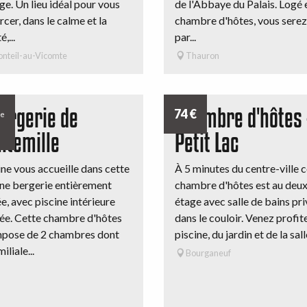
rge. Un lieu idéal pour vous
de l'Abbaye du Palais. Logé 
rcer, dans le calme et la
chambre d'hôtes, vous serez
,...
par...
onteil-au-Vicomte
Thauron
Bergerie de
Chambre d'hôtes 
74
€
de
ntemille
Petit Lac
ine vous accueille dans cette
À 5 minutes du centre-ville 
ne bergerie entièrement
chambre d'hôtes est au deu
e, avec piscine intérieure
étage avec salle de bains pri
ée. Cette chambre d'hôtes
dans le couloir. Venez profite
mpose de 2 chambres dont
piscine, du jardin et de la salle
iliale...
Bourganeuf
n