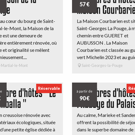
57
€
nge
Maison Courbarie
 au cœur du bourg de Saint-
La Maison Courbarien est si
l-le-Mont, la Maison de la
Saint-Georges La Pouge, à m
 est une demeure de
chemin entre GUERET et
ère entièrement rénovée, où
AUBUSSON . La Maison
 et originalité se mêlent
Courbarien est classée au g
ieusement....
vert Michelin 2023 et au guid
-Martial-le-Mont
Saint-Georges-la-Pouge
Réservable
Rés
mbre d'hôtes " Le
Chambres d'hôte
de
à partir de
€
90
€
mballa "
l'Abbaye du Palai
 creusoise rénovée avec
Au calme, Marieke et Sande
tériaux écologiques, située
offrent la possibilité de séj
 d’une petite église dédiée à
dans le superbe domaine de 5