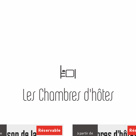
ximité de la Voie de Rocamadour et du GR de Pays "Cascades, Landes et Tour
Les Chambres d'hôtes
Réservable
Rés
aison de la
Chambres d'hôtes
de
à partir de