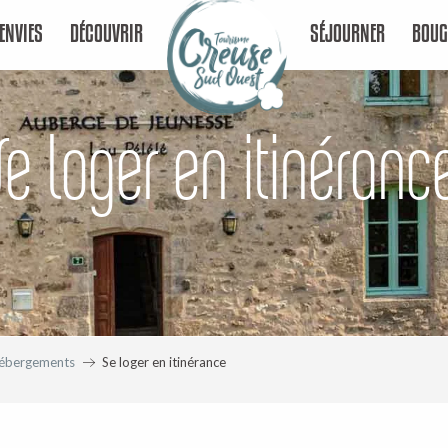
ENVIES
DÉCOUVRIR
SÉJOURNER
BOUG
Se loger en itinéranc
ébergements
Se loger en itinérance