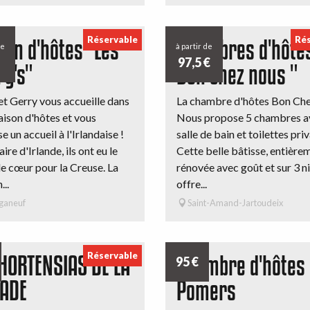
Réservable
Rés
son d'hôtes "Les
Chambres d'hôtes
de
à partir de
97,5
€
ry's"
Bon chez nous "
et Gerry vous accueille dans
La chambre d'hôtes Bon Ch
aison d'hôtes et vous
Nous propose 5 chambres a
 un accueil à l'Irlandaise !
salle de bain et toilettes priv
ire d'Irlande, ils ont eu le
Cette belle bâtisse, entière
e cœur pour la Creuse. La
rénovée avec goût et sur 3 n
...
offre...
ganeuf
Saint-Amand-Jartoudeix
Réservable
 HORTENSIAS DE LA
Chambre d'hôtes 
95
€
ADE
Pomers