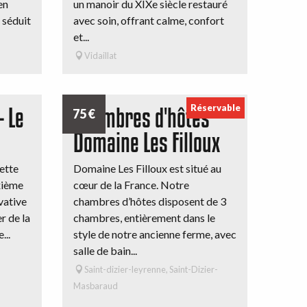
en
un manoir du XIXe siècle restauré
 séduit
avec soin, offrant calme, confort
et...
Vidaillat
Réservable
- Le
Chambres d'hôtes
75
€
Domaine Les Filloux
cette
Domaine Les Filloux est situé au
xième
cœur de la France. Notre
vative
chambres d’hôtes disposent de 3
r de la
chambres, entièrement dans le
...
style de notre ancienne ferme, avec
salle de bain...
Saint-dizier-leyrenne, Saint-Dizier-
Masbaraud