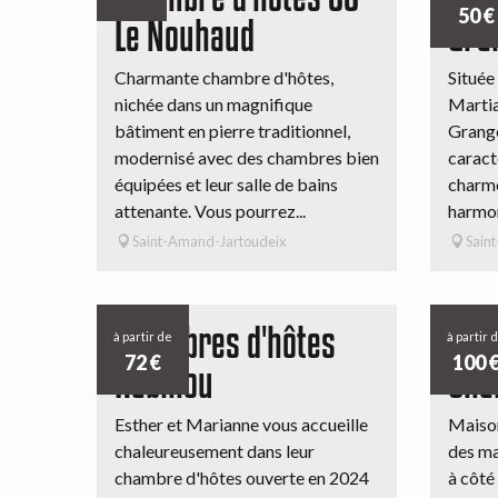
50
€
Le Nouhaud
Gra
Charmante chambre d'hôtes,
Située
nichée dans un magnifique
Martia
bâtiment en pierre traditionnel,
Grange
modernisé avec des chambres bien
caract
équipées et leur salle de bains
charme
attenante. Vous pourrez...
harmon
Saint-Amand-Jartoudeix
Saint
Chambres d'hôtes
Cha
à partir de
à partir 
72
€
100
Rabillou
Sha
Esther et Marianne vous accueille
Maison
chaleureusement dans leur
des ma
chambre d'hôtes ouverte en 2024
à côté