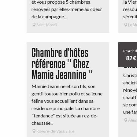
et vous propose 5 chambres
la Vie
rénovées par elles-même au coeur
ressou
de la campagne...
sérénité
Saint-Moreil
Le M
Chambre d'hôtes
La 
à partir 
82
€
référence '' Chez
Cha
Mamie Jeannine ''
Christ
ancien
Mamie Jeannine et son fils, son
rénové
gentil toutou bien poilu et sa jeune
chauff
féline vous accueillent dans sa
se co
résidence principale. La chambre
une fam
"tendance" est située au rez-de-
Ahu
chaussée...
Royère-de-Vassivière