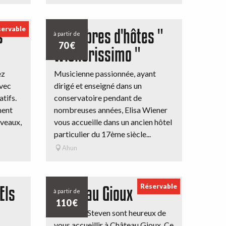
ervable
 "
Chambres d'hôtes "
à partir de
70
€
Wienerissimo "
ez
Musicienne passionnée, ayant
vec
dirigé et enseigné dans un
atifs.
conservatoire pendant de
ment
nombreuses années, Elisa Wiener
iveaux,
vous accueille dans un ancien hôtel
particulier du 17ème siècle...
Ahun
Réservable
Els
Chateau Gioux
à partir de
110
€
Sabine et Steven sont heureux de
vous accueillir à Château Gioux. Ce