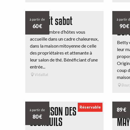
Le petit sabot
Mai
à partir de
à partir 
60
€
90
€
Ber
Cette chambre d’hôtes vous
accueille dans un cadre chaleureux,
Betty 
dans la maison mitoyenne de celle
leur m
des propriétaires et attenante à
propose
leur salon de thé. Bénéficiant d’une
Origina
entrée...
coup d
Vidaillat
maison
Bour
Réservable
LA MAISON DES
LES
89
€
à partir de
80
€
ECUREUILS
MAY