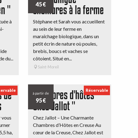
45
€
n "
chambres à la ferme
tuée à
Stéphane et Sarah vous accueillent
i-
au sein de leur ferme en
maraîchage biologique, dans un
petit écrin de nature où poules,
uide
brebis, boucs et vaches se
e du...
côtoient. Situé en...
Saint-Moreil
ervable
Réservable
s de
Chambres d'hôtes "
à partir de
95
€
s
Chez Jallot "
r vous
Chez Jallot – Une Charmante
ourner
Chambres d’Hôtes en Creuse Au
,5 ha,
cœur de la Creuse, Chez Jallot est