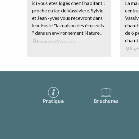
ici vous etes logés chez l'habitant !
La mai
proche du lac de Vassiviere, Sylvie
centre
et Jean -yves vous recevront dans
Vassiv
leur Fuste "la maison des écureuils
chambr
" dans un environnement Nature...
de 6 p
chambr
Royère-de-Vassivière
Royè
Pratique
Brochures