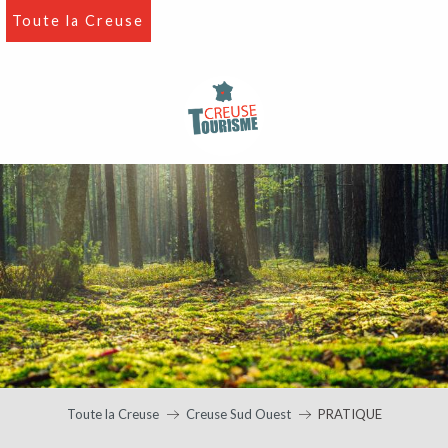
Aller
Toute la Creuse
au
contenu
principal
Toute la Creuse
Creuse Sud Ouest
PRATIQUE