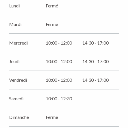
Du
1 avril 2026
au
30 avril 2026
Lundi
Fermé
Du
2 mai 2026
au
7 mai 2026
Mardi
Fermé
Du
9 mai 2026
au
13 mai 2026
Mercredi
10:00 - 12:00
14:30 - 17:00
Du
15 mai 2026
au
31 mai 2026
Jeudi
10:00 - 12:00
14:30 - 17:00
Du
31 mai 2026
au
30 juin 2026
Vendredi
10:00 - 12:00
14:30 - 17:00
Du
1 juillet 2026
au
13 juillet 2026
Samedi
10:00 - 12:30
Mardi 14 juillet 2026
Dimanche
Fermé
Du
15 juillet 2026
au
14 août 2026