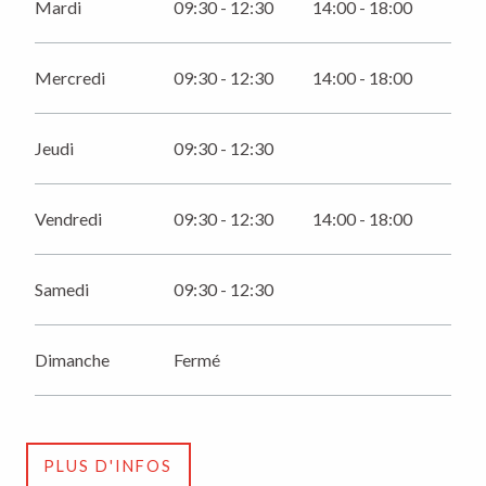
Mardi
09:30 - 12:30
14:00 - 18:00
Jeudi 31 décembre 2026
Du
15 juillet 2026
au
14 août 2026
Mercredi
09:30 - 12:30
14:00 - 18:00
Samedi 15 août 2026
Jeudi
09:30 - 12:30
Du
16 août 2026
au
31 août 2026
Vendredi
09:30 - 12:30
14:00 - 18:00
Du
1 septembre 2026
au
13 septembre 2026
Samedi
09:30 - 12:30
Du
14 septembre 2026
au
30 septembre 2026
Dimanche
Fermé
Du
1 octobre 2026
au
31 octobre 2026
Du
18 novembre 2026
au
19 décembre 2026
PLUS D'INFOS