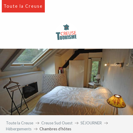
Aller
Toute la Creuse
au
contenu
principal
Toute la Creuse
Creuse Sud Ouest
SÉJOURNER
Hébergements
Chambres d’hôtes