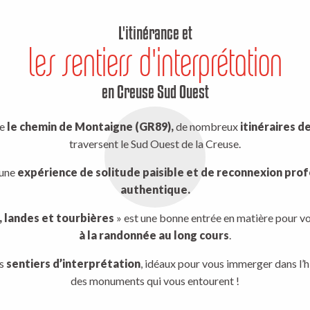
L'itinérance et
les sentiers d'interprétation
en Creuse Sud Ouest
re
le chemin de Montaigne (GR89),
de nombreux
itinéraires 
traversent le Sud Ouest de la Creuse.
 une
expérience de solitude paisible et de reconnexion pro
authentique.
 landes et tourbières
» est une bonne entrée en matière pour v
à la randonnée au long cours
.
es
sentiers d’interprétation
, idéaux pour vous immerger dans l’h
des monuments qui vous entourent !