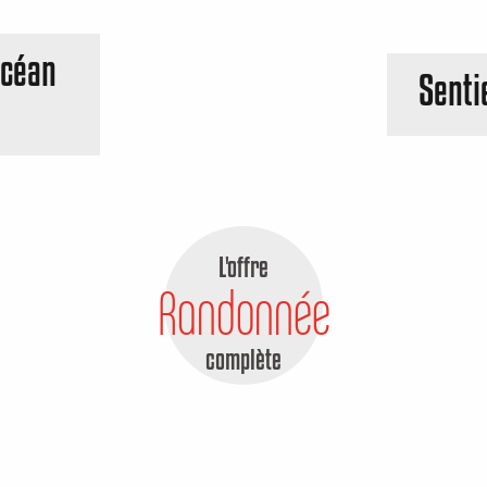
océan
Senti
L'offre
Randonnée
complète