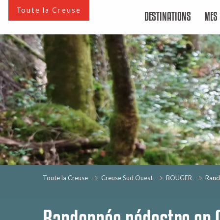
Aller
Toute la Creuse
DESTINATIONS
MES 
au
contenu
principal
Toute la Creuse
Creuse Sud Ouest
BOUGER
Rand
Randonnée pédestre en 