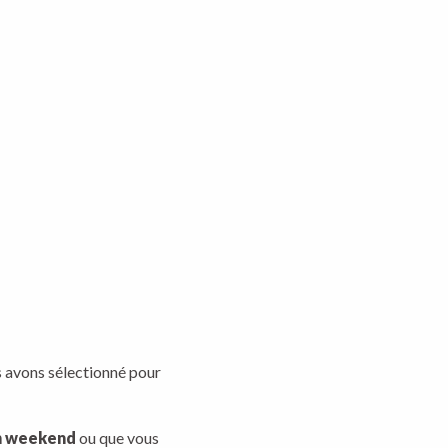
us avons sélectionné pour
n weekend
ou que vous