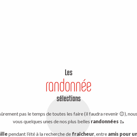
Les
randonnée
sélections
ûrement pas le temps de toutes les faire (il faudra revenir 😊), no
vous quelques unes de nos plus belles
randonnées
🥾
ille
pendant l’été à la recherche de
fraîcheur
, entre
amis pour u