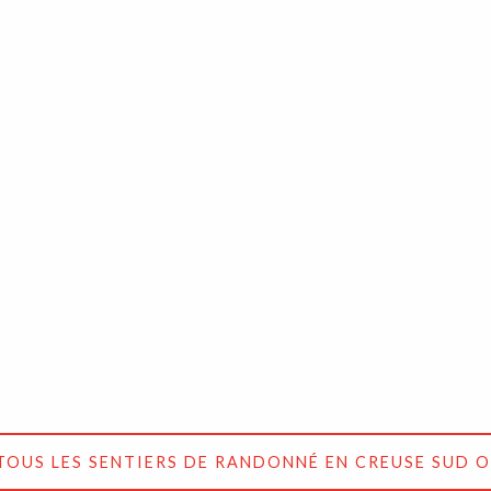
CC : "Sur les pas des moines et des seigneurs"
à pied
km
3h 30min
Facile
TOUS LES SENTIERS DE RANDONNÉ EN CREUSE SUD 