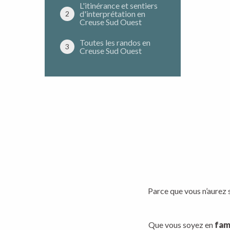
L'itinérance et sentiers
d'interprétation en
2
Creuse Sud Ouest
Toutes les randos en
3
Creuse Sud Ouest
Parce que vous n’aurez s
Que vous soyez en
fam