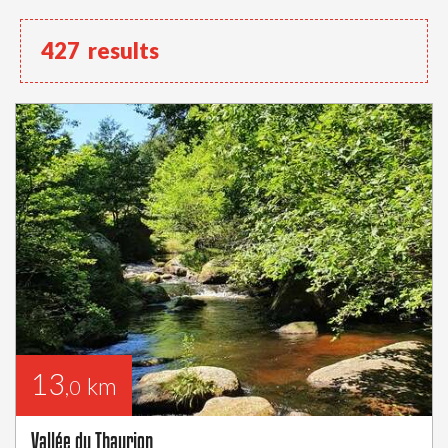
427
results
13
km
,0
Vallée du Thaurion