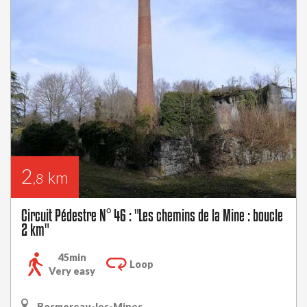
2
km
,8
Circuit Pédestre N° 46 : "Les chemins de la Mine : boucle
2 km"
45min
Loop
Very easy
Bosmoreau-les-Mines