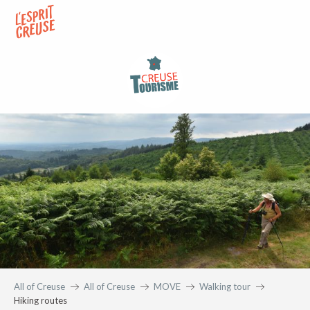
Aller
au
contenu
principal
All of Creuse
All of Creuse
MOVE
Walking tour
Hiking routes