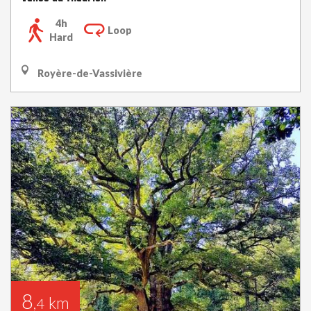
4h
Loop
Hard
Royère-de-Vassivière
8
km
,4