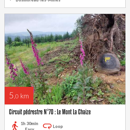
5
km
,0
Circuit pédrestre N°70 : Le Mont La Chaize
1h 30min
Loop
Easy