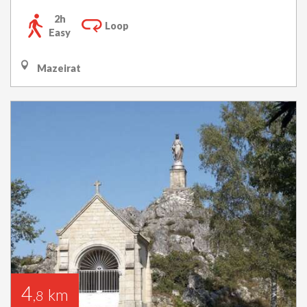
2h
Loop
Easy
Mazeirat
4
km
,8