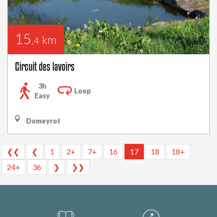
15
km
,4
Circuit des lavoirs
3h
Loop
Easy
Domeyrot
❮❮
❮
1
2+
7+
16
17
18
18+
24+
36
❯
❯❯