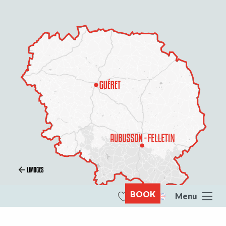
BOOK
Menu
Search
Voir les favoris
All of Creuse