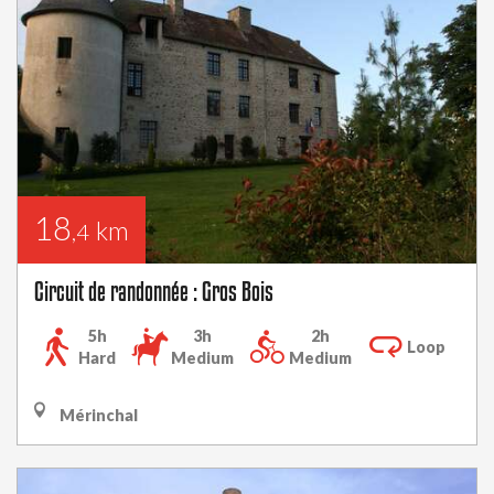
18
km
,4
Circuit de randonnée : Gros Bois
5h
3h
2h
Loop
Hard
Medium
Medium
Mérinchal