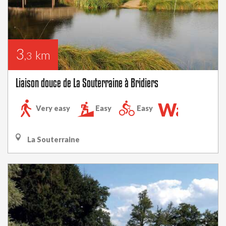
3
km
,3
Liaison douce de La Souterraine à Bridiers
Walking
Very easy
Easy
Easy
trail
La Souterraine