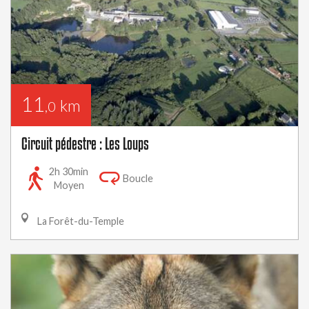
11
km
,0
Circuit pédestre : Les Loups
2h 30min
Boucle
Moyen
La Forêt-du-Temple