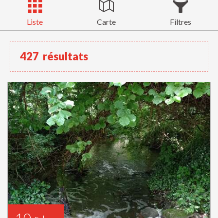
Liste
Carte
Filtres
427
résultats