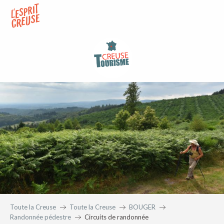
Aller
au
contenu
principal
Toute la Creuse
Toute la Creuse
BOUGER
Randonnée pédestre
Circuits de randonnée