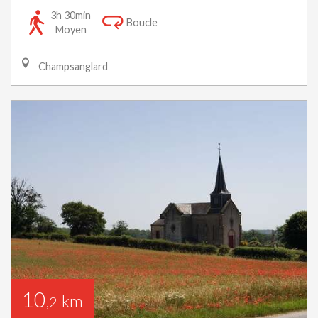
3h 30min
Boucle
Moyen
Champsanglard
10
km
,2