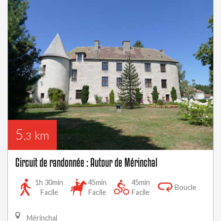
5
km
,3
Circuit de randonnée : Autour de Mérinchal
1h 30min
45min
45min
Boucle
Facile
Facile
Facile
Mérinchal