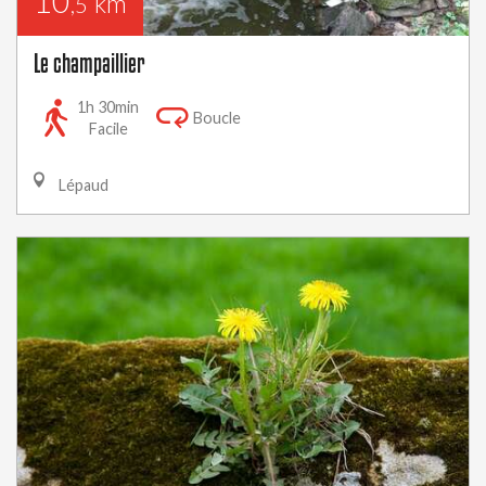
10
km
,5
Le champaillier
1h 30min
Boucle
Facile
Lépaud