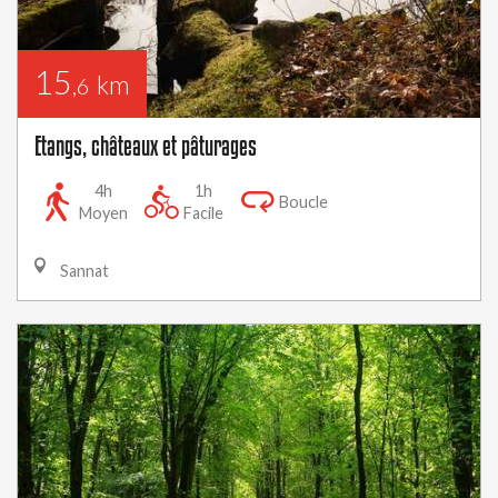
15
km
,6
Etangs, châteaux et pâturages
4h
1h
Boucle
Moyen
Facile
Sannat