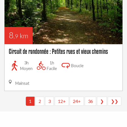
8
km
,9
Circuit de randonnée : Petites rues et vieux chemins
3h
1h
Boucle
Moyen
Facile
Mainsat
1
2
3
12+
24+
36
❯
❯❯