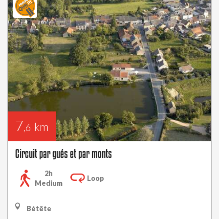
7
km
,6
Circuit par gués et par monts
2h
Loop
Medium
Bétête