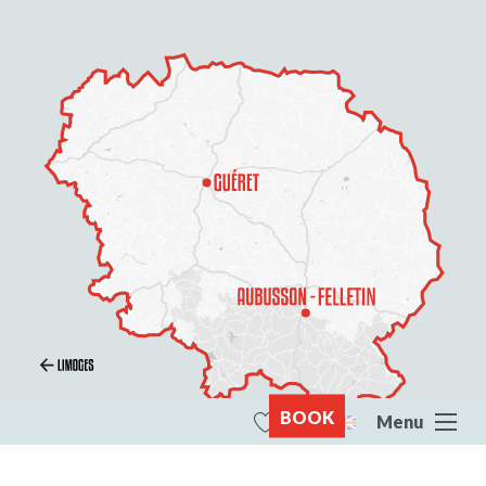
BOOK
Menu
Search
Voir les favoris
All of Creuse