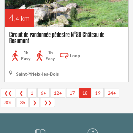
4
km
,4
Circuit de randonnée pédestre N°28 Château de
Beaumont
1h
1h
Loop
Easy
Easy
Saint-Yrieix-les-Bois
❮❮
❮
1
6+
12+
17
18
19
24+
30+
36
❯
❯❯