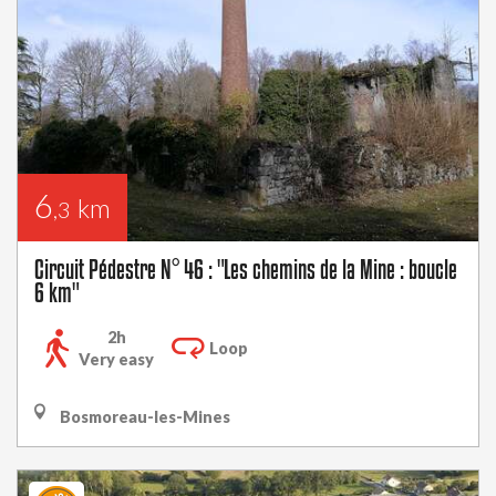
6
km
,3
Circuit Pédestre N° 46 : "Les chemins de la Mine : boucle
6 km"
2h
Loop
Very easy
Bosmoreau-les-Mines