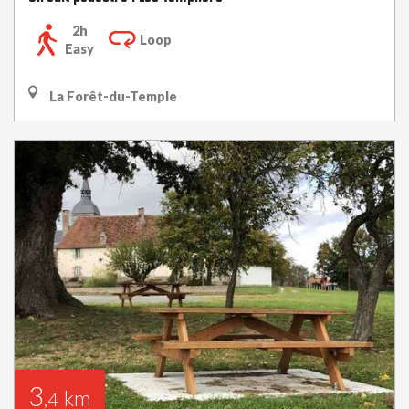
2h
Loop
Easy
La Forêt-du-Temple
3
km
,4