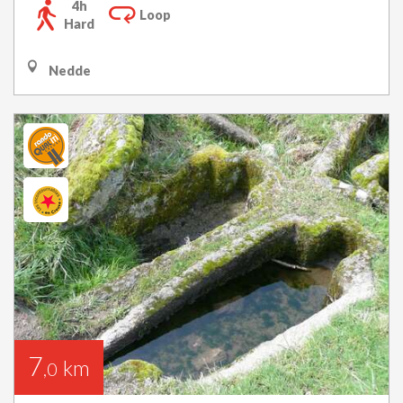
4h
Loop
Hard
Nedde
7
km
,0