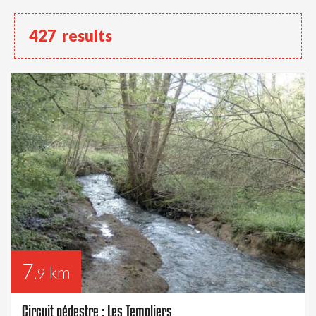
427
results
7
km
,9
Circuit pédestre : Les Templiers