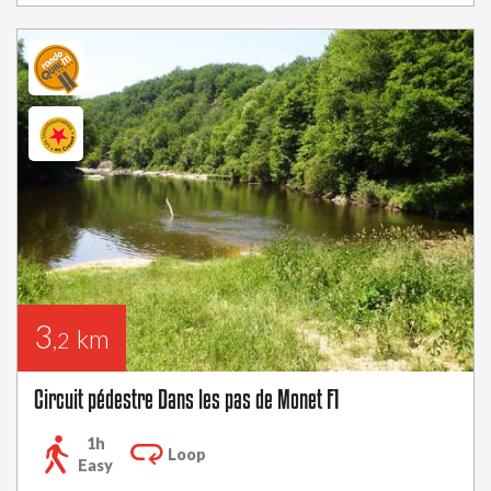
3
km
,2
Circuit pédestre Dans les pas de Monet F1
1h
Loop
Easy