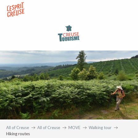
Aller
au
contenu
principal
All of Creuse
All of Creuse
MOVE
Walking tour
Hiking routes