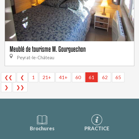
Meublé de tourisme M. Gourguechon
Peyrat-le-Château
❮❮
❮
1
21+
41+
60
61
62
65
❯
❯❯
Brochures
PRACTICE