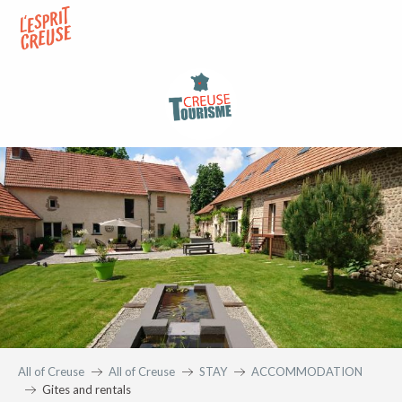
Aller
au
contenu
principal
All of Creuse
All of Creuse
STAY
ACCOMMODATION
Gites and rentals