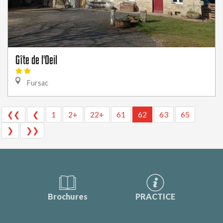
Gîte de l'Oeil
Fursac
❮❮
❮
1
2+
22+
61
62
63
65
❯
❯❯
Brochures
PRACTICE