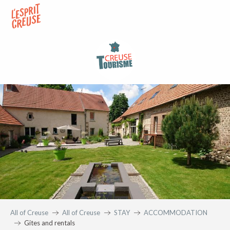
Aller
au
contenu
principal
All of Creuse
All of Creuse
STAY
ACCOMMODATION
Gites and rentals