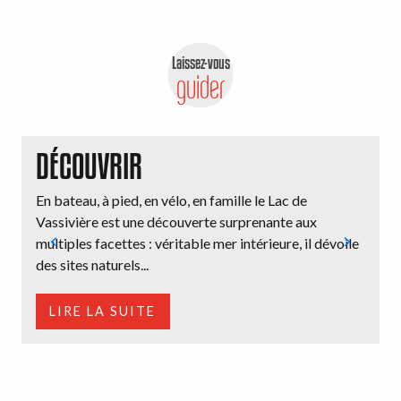
Laissez-vous
guider
DÉCOUVRIR
En bateau, à pied, en vélo, en famille le Lac de
R
Vassivière est une découverte surprenante aux
l
multiples facettes : véritable mer intérieure, il dévoile
c
des sites naturels...
LIRE LA SUITE