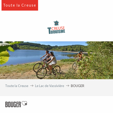
Aller
Toute la Creuse
au
contenu
principal
Toute la Creuse
Le Lac de Vassivière
BOUGER
BOUGER
Ajouter aux favoris