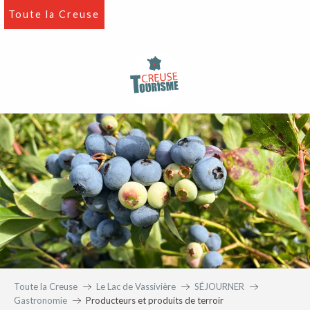
Aller
Toute la Creuse
au
contenu
principal
Toute la Creuse
Le Lac de Vassivière
SÉJOURNER
Gastronomie
Producteurs et produits de terroir