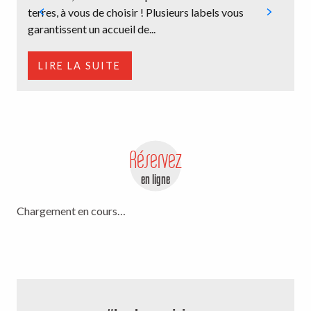
terres, à vous de choisir ! Plusieurs labels vous
m
garantissent un accueil de...
d
LIRE LA SUITE
Réservez
en ligne
Chargement en cours…