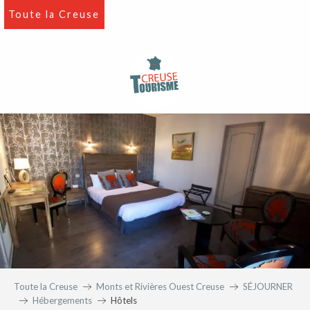
Aller
Toute la Creuse
au
contenu
principal
Toute la Creuse
Monts et Rivières Ouest Creuse
SÉJOURNER
Hébergements
Hôtels