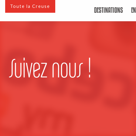
Aller
Toute la Creuse
DESTINATIONS
EN
au
contenu
principal
Suivez nous !