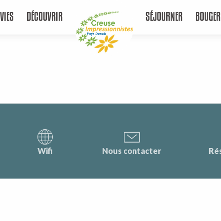
s
DESTINATIONS
VIES
DÉCOUVRIR
SÉJOURNER
BOUGER
x favoris
Wifi
Nous contacter
Ré