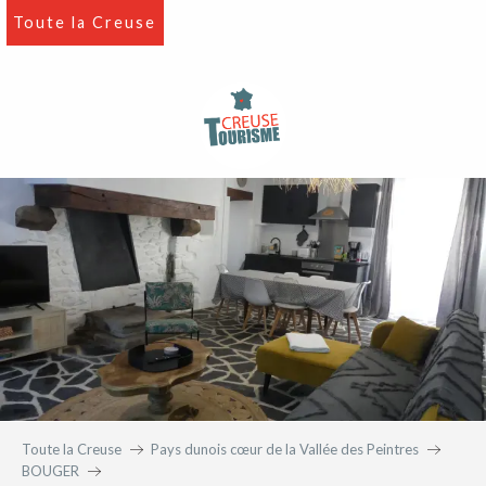
Aller
Toute la Creuse
au
contenu
principal
Toute la Creuse
Pays dunois cœur de la Vallée des Peintres
BOUGER