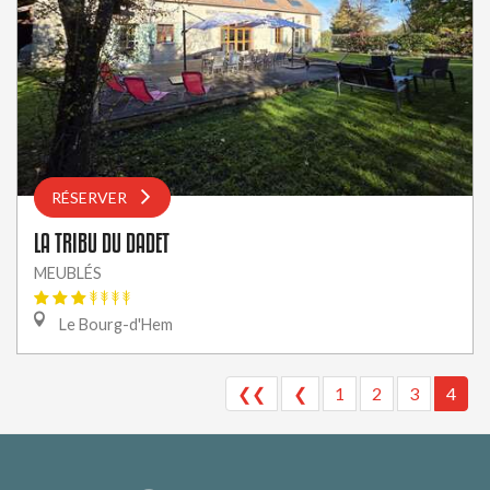
RÉSERVER
LA TRIBU DU DADET
MEUBLÉS
Le Bourg-d'Hem
❮❮
❮
1
2
3
4