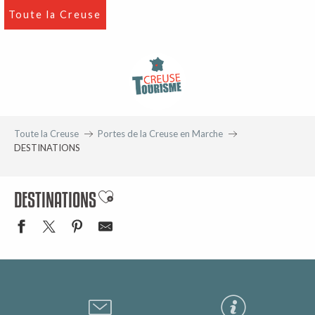
Aller
Toute la Creuse
au
contenu
principal
Toute la Creuse
Portes de la Creuse en Marche
DESTINATIONS
DESTINATIONS
Ajouter aux favoris