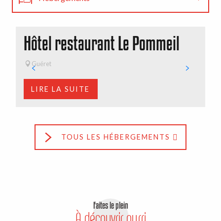
Restaurants
Hôtel restaurant Le Pommeil
B
Toutes les randonnées
Guéret
LIRE LA SUITE
TOUS LES HÉBERGEMENTS
Faites le plein
À découvrir aussi