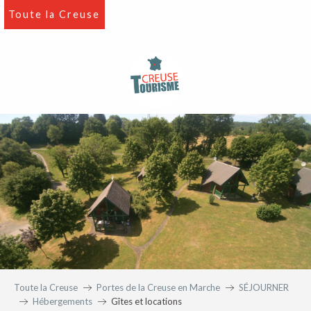
Aller
Toute la Creuse
au
contenu
principal
Toute la Creuse
Portes de la Creuse en Marche
SÉJOURNER
Hébergements
Gîtes et locations