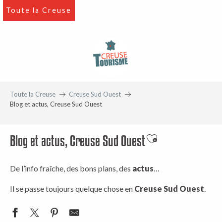
Aller
Toute la Creuse
au
contenu
principal
Toute la Creuse
Creuse Sud Ouest
Blog et actus, Creuse Sud Ouest
Blog et actus, Creuse Sud Ouest
Ajouter aux favori
De l’info fraîche, des bons plans, des
actus
…
Il se passe toujours quelque chose en
Creuse Sud Ouest
.