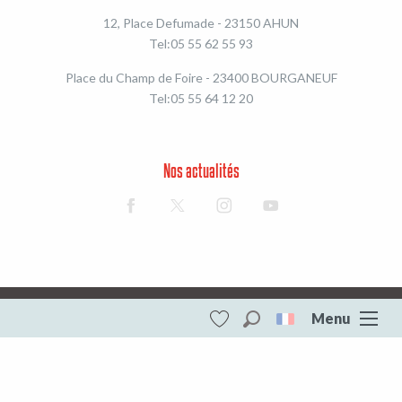
12, Place Defumade - 23150 AHUN
Tel:05 55 62 55 93
Place du Champ de Foire - 23400 BOURGANEUF
Tel:05 55 64 12 20
Nos actualités
Mentions légales et RGPD
Menu
Recherche
Site Pro
Voir les favoris
Creuse Sud Ouest