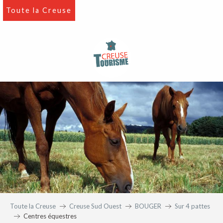
Aller
Toute la Creuse
au
contenu
principal
Toute la Creuse
Creuse Sud Ouest
BOUGER
Sur 4 pattes
Centres équestres