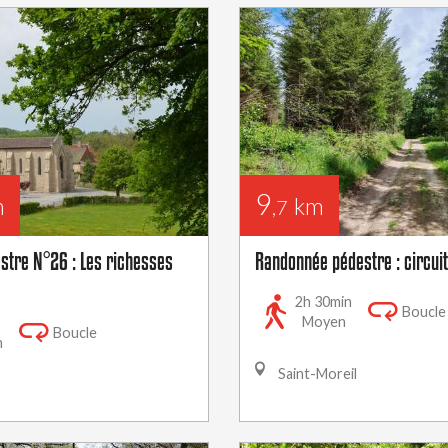
9
m
km
,7
estre N°26 : Les richesses
Randonnée pédestre : circuit
2h 30min
Boucle
Moyen
Boucle
n
Saint-Moreil