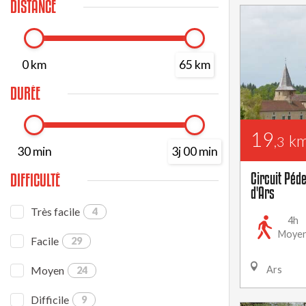
DISTANCE
0 km
65 km
DURÉE
19
k
,3
30 min
3j 00 min
Circuit Péd
DIFFICULTÉ
d'Ars
Très facile
4
4h
Moye
Facile
29
Moyen
Ars
24
Difficile
9