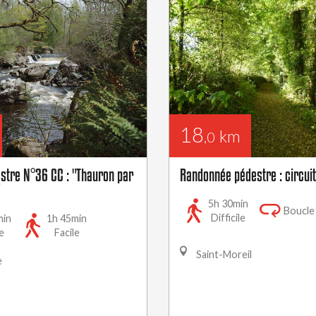
18
km
,0
estre N°36 CC : "Thauron par
Randonnée pédestre : circuit
5h 30min
Boucle
Difficile
min
1h 45min
e
Facile
Saint-Moreil
e