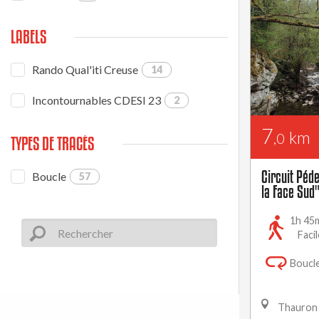
LABELS
Rando Qual'iti Creuse
14
Incontournables CDESI 23
2
7
km
,0
TYPES DE TRACÉS
Circuit Péd
Boucle
57
la Face Sud"
1h 45
Facil
Boucl
Thauron