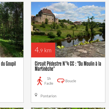
4
km
,9
 du Goupil
Circuit Pédestre N°4 CC : "Du Moulin à la
Martinèche"
1h
Boucle
Facile
Pontarion