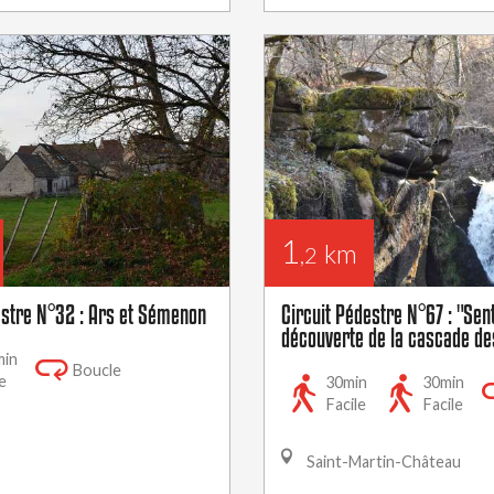
1
km
,2
estre N°32 : Ars et Sémenon
Circuit Pédestre N°67 : "Sen
découverte de la cascade de
min
Boucle
e
30min
30min
Facile
Facile
Saint-Martin-Château