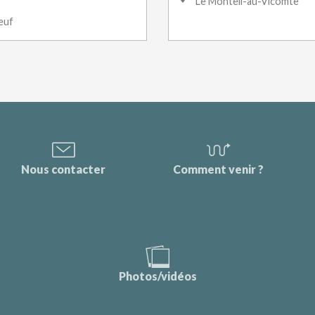
Le Monteil-au-Vicomte
euf
Nous contacter
Comment venir ?
Photos/vidéos