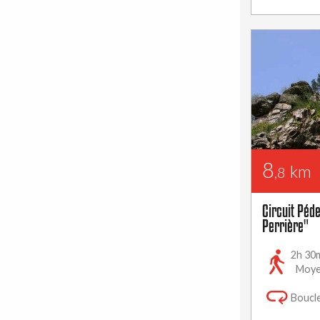
8
km
,8
Circuit Péde
Perrière"
2h 30
Moy
Boucl