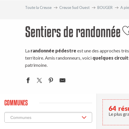
Toute la Creuse
Creuse Sud Ouest
BOUGER
A pi
Sentiers de randonnée
A
La
randonnée pédestre
est une des approches très 
territoire. Amis randonneurs, voici
quelques circuits
patrimoine.
COMMUNES
64
rés
Le plus gr