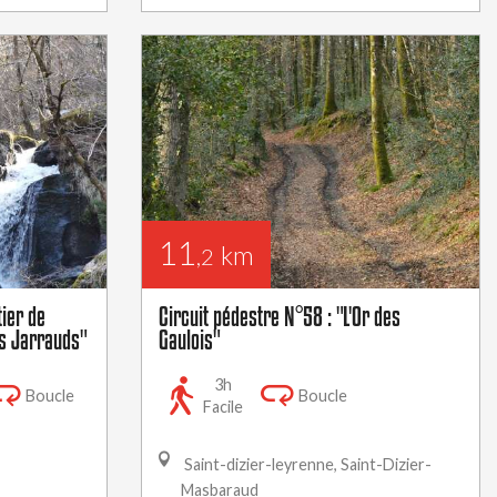
11
km
,2
tier de
Circuit pédestre N°58 : "L'Or des
s Jarrauds"
Gaulois"
3h
Boucle
Boucle
Facile
Saint-dizier-leyrenne, Saint-Dizier-
Masbaraud