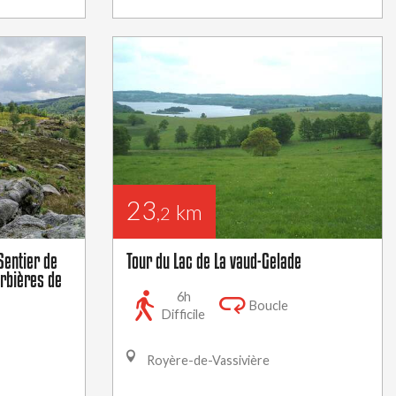
23
km
,2
Sentier de
Tour du Lac de La vaud-Gelade
urbières de
6h
Boucle
Difficile
Royère-de-Vassivière