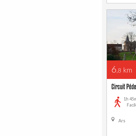
6
km
,8
Circuit Péd
1h 45
Facil
Ars