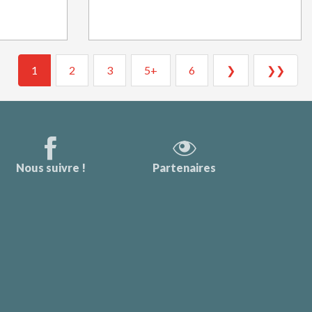
1
2
3
5+
6
❯
❯❯
Nous suivre !
Partenaires