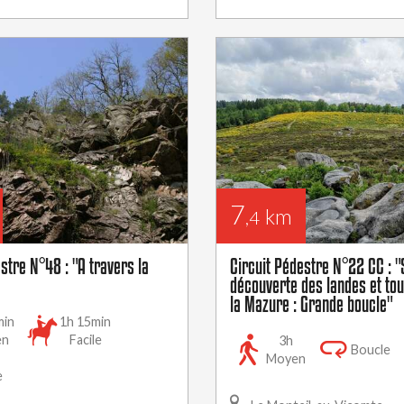
7
km
,4
stre N°48 : "A travers la
Circuit Pédestre N°22 CC : "
découverte des landes et to
la Mazure : Grande boucle"
min
1h 15min
en
Facile
3h
Boucle
Moyen
e