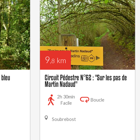
9
km
,8
 bleu
Circuit Pédestre N°62 : "Sur les pas de
Martin Nadaud"
2h 30min
Boucle
Facile
Soubrebost