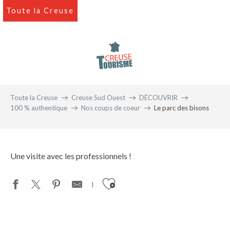
Aller
Toute la Creuse
au
contenu
principal
Toute la Creuse
Creuse Sud Ouest
DÉCOUVRIR
100 % authentique
Nos coups de coeur
Le parc des bisons
Une visite avec les professionnels !
Ajouter aux favoris