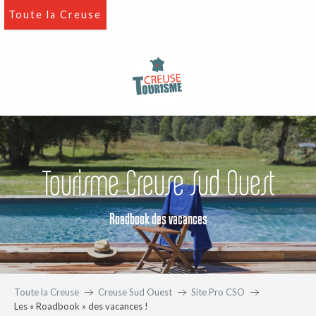
Aller
Toute la Creuse
au
contenu
principal
Tourisme Creuse Sud Ouest
Roadbook des vacances
Toute la Creuse
Creuse Sud Ouest
Site Pro CSO
Les « Roadbook » des vacances !