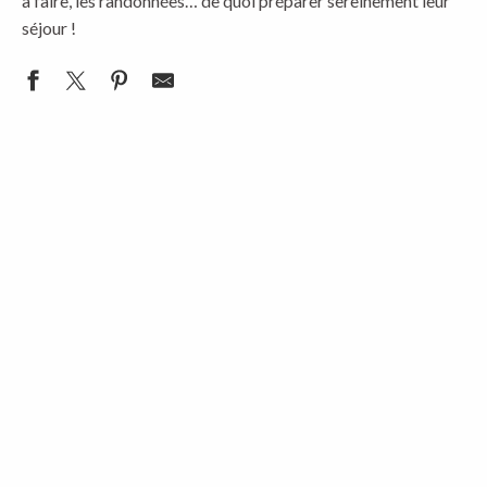
à faire, les randonnées… de quoi préparer sereinement leur
séjour !