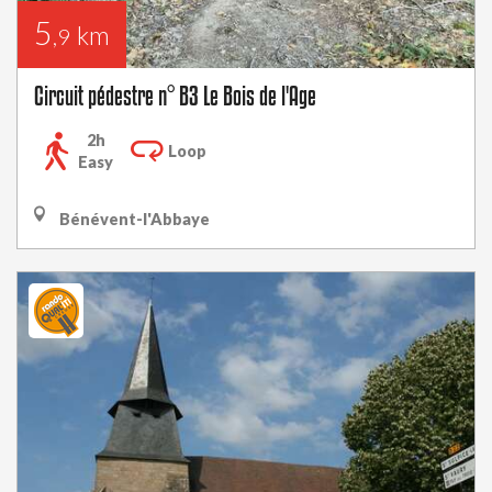
5
km
,9
Circuit pédestre n° B3 Le Bois de l'Age
2h
Loop
Easy
Bénévent-l'Abbaye