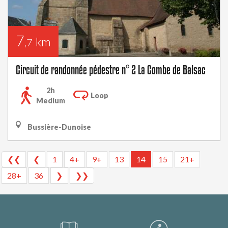
7
km
,7
Circuit de randonnée pédestre n° 2 La Combe de Balsac
2h
Loop
Medium
Bussière-Dunoise
❮❮
❮
1
4+
9+
13
14
15
21+
28+
36
❯
❯❯