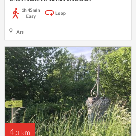
1h 45min
Loop
Easy
Ars
4
km
,3