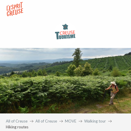
Aller
au
contenu
principal
All of Creuse
All of Creuse
MOVE
Walking tour
Hiking routes