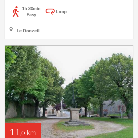
1h 30min
Loop
Easy
Le Donzeil
11
km
,0