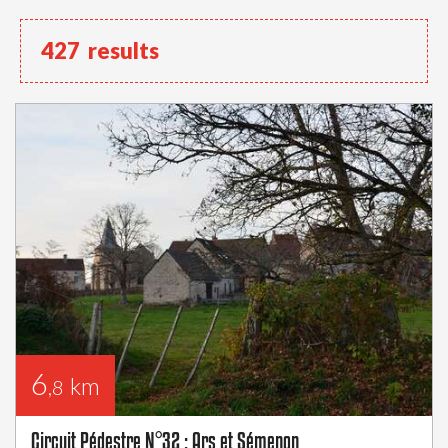
427
results
6
km
,8
Circuit Pédestre N°32 : Ars et Sémenon