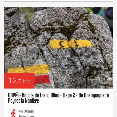
12
km
,7
GRP® - Boucle du Franc Alleu - Etape 2 - De Champagnat à
Peyrat la Nonière
4h 30min
Medium