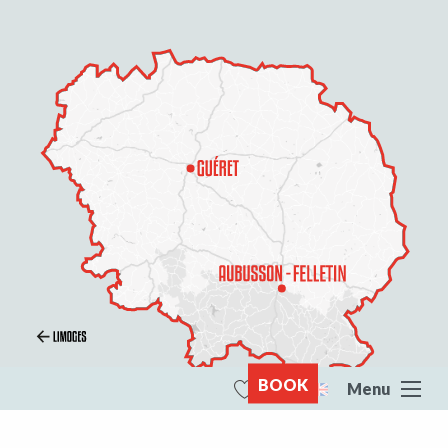
BOOK
Menu
Search
Voir les favoris
All of Creuse