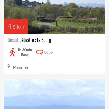
4
km
,8
Circuit pédestre : Le Bourg
1h 30min
Loop
Easy
Méasnes