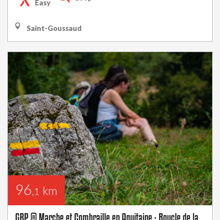
Easy
Saint-Goussaud
96
km
,1
GRP ® Marche et Combraille en Aquitaine - Boucle de la