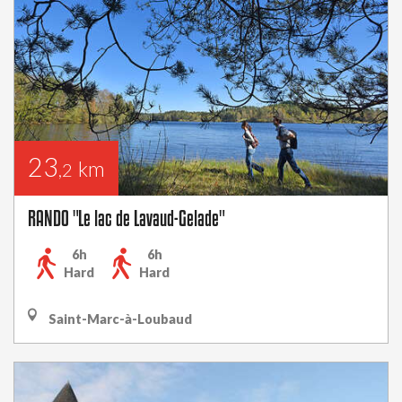
23
km
,2
RANDO "Le lac de Lavaud-Gelade"
6h
6h
Hard
Hard
Saint-Marc-à-Loubaud