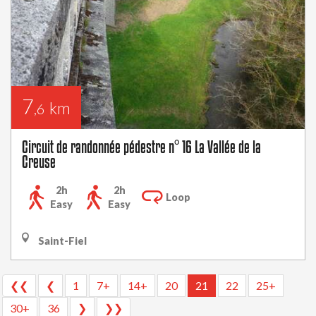
7
km
,6
Circuit de randonnée pédestre n° 16 La Vallée de la
Creuse
2h
2h
Loop
Easy
Easy
Saint-Fiel
❮❮
❮
1
7+
14+
20
21
22
25+
30+
36
❯
❯❯