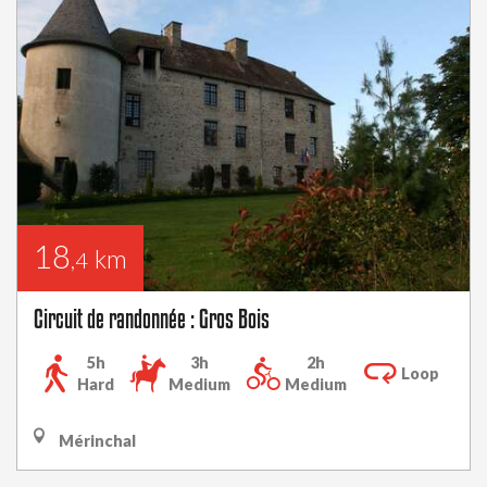
18
km
,4
Circuit de randonnée : Gros Bois
5h
3h
2h
Loop
Hard
Medium
Medium
Mérinchal