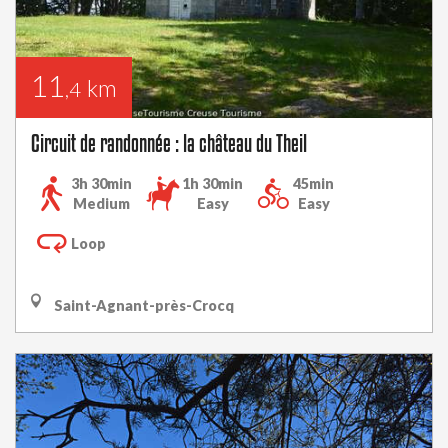
11
km
,4
Circuit de randonnée : la château du Theil
3h 30min
1h 30min
45min
Medium
Easy
Easy
Loop
Saint-Agnant-près-Crocq