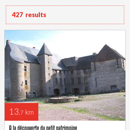
427
results
13
km
,7
A la découverte du petit patrimoine