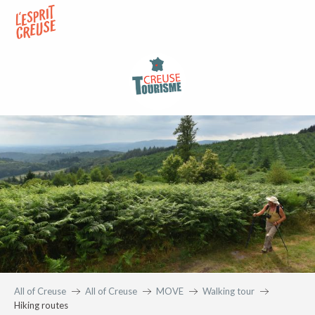
Aller
au
contenu
principal
All of Creuse
All of Creuse
MOVE
Walking tour
Hiking routes