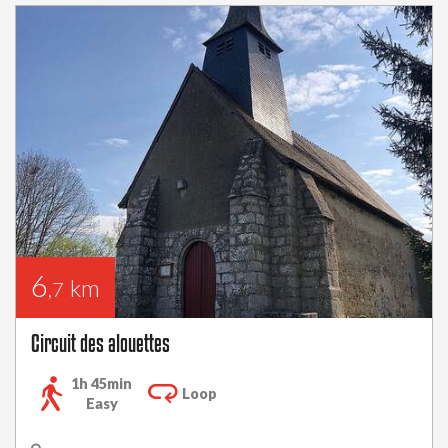
6
km
,7
Circuit des alouettes
1h 45min
Loop
Easy