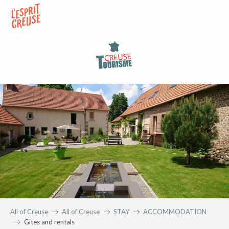
Aller
au
contenu
principal
All of Creuse
All of Creuse
STAY
ACCOMMODATION
Gites and rentals