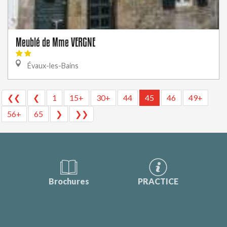
Meublé de Mme VERGNE
Évaux-les-Bains
❮❮
❮
1
15+
30+
44
45
46
49+
56+
65
❯
❯❯
Brochures
PRACTICE