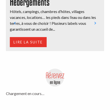
Hébergements
Hôtels, campings, chambres d’hôtes, villages
E
vacances, locations… les pieds dans l’eau ou dans les
V
terres, à vous de choisir ! Plusieurs labels vous
m
garantissent un accueil de...
d
LIRE LA SUITE
Réservez
en ligne
Chargement en cours…