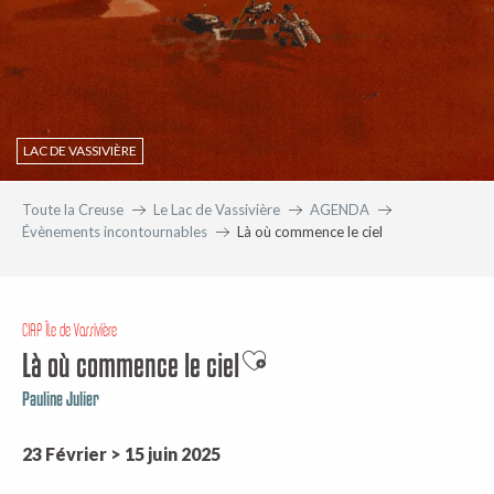
LAC DE VASSIVIÈRE
Toute la Creuse
Le Lac de Vassivière
AGENDA
Évènements incontournables
Là où commence le ciel
CIAP Île de Vassivière
Là où commence le ciel
Ajouter aux favoris
Pauline Julier
23 Février > 15 juin 2025