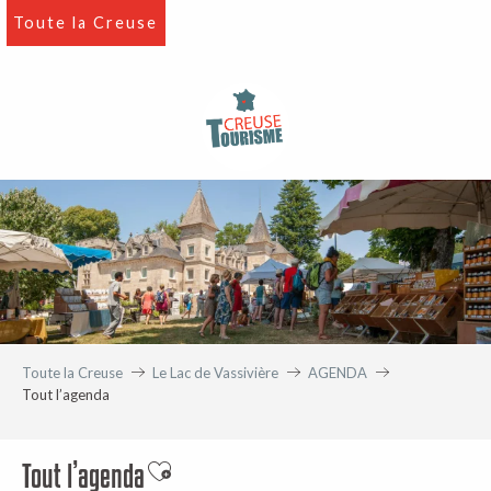
Aller
Toute la Creuse
au
contenu
principal
Toute la Creuse
Le Lac de Vassivière
AGENDA
Tout l’agenda
Tout l’agenda
Ajouter aux favoris