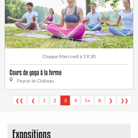
Mercredi
à 19:30
Chaque
Cours de yoga à la ferme
Peyrat-le-Château
❮❮
❮
1
2
3
4
5+
8
❯
❯❯
Expositions