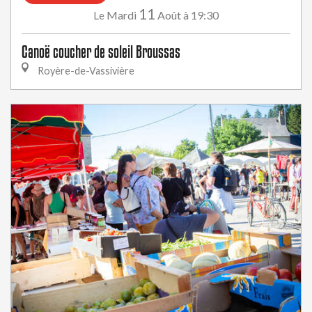
11
Mardi
Août
à 19:30
Le
Canoë coucher de soleil Broussas
Royère-de-Vassivière