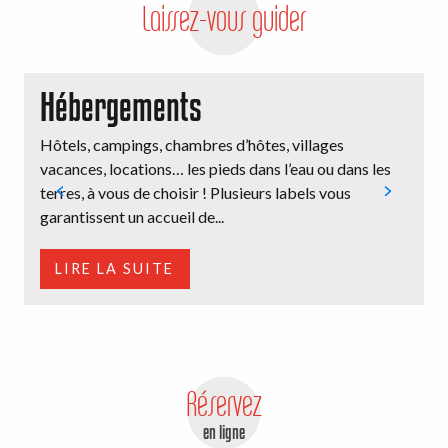
Laissez-vous guider
Hébergements
Hôtels, campings, chambres d’hôtes, villages
E
vacances, locations… les pieds dans l’eau ou dans les
V
terres, à vous de choisir ! Plusieurs labels vous
m
garantissent un accueil de...
d
LIRE LA SUITE
Réservez
en ligne