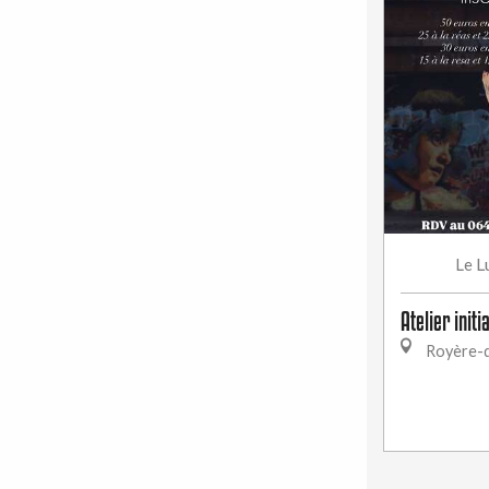
L
Le
Atelier init
Royère-d