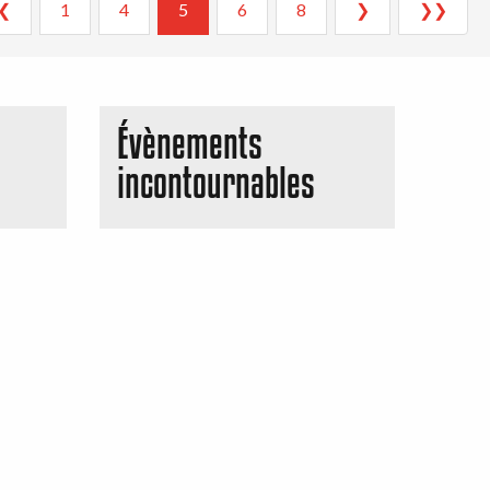
❮
1
4
5
6
8
❯
❯❯
Évènements
incontournables