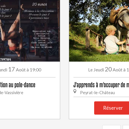
17
20
undi
Août
à 19:00
Jeudi
Août
à 
Le
iation au pole-dance
J'apprends à m'occuper de 
e-Vassivière
Peyrat-le-Château
Réserver