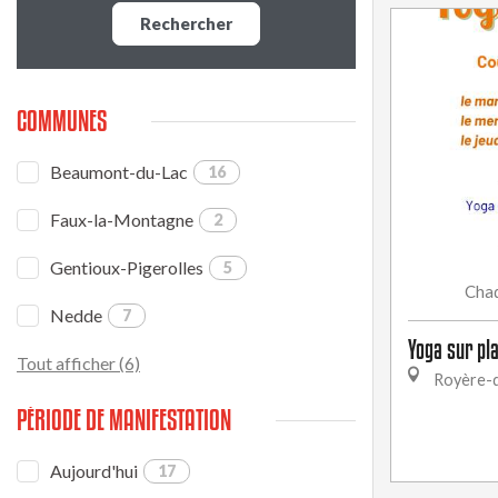
Rechercher
COMMUNES
Beaumont-du-Lac
16
Faux-la-Montagne
2
Gentioux-Pigerolles
5
Cha
Nedde
7
Yoga sur pl
Tout afficher (6)
Royère-d
PÉRIODE DE MANIFESTATION
Aujourd'hui
17