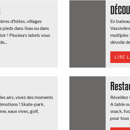
s
DÉCOU
res d’hôtes, villages
En bateau,
s pieds dans l’eau ou dans
Vassivièr
isir ! Plusieurs labels vous
multiples 
e...
dévoile des
LIRE 
Resta
s les airs, vivez des moments
Réveillez 
d’émotions ! Skate-park,
A table ou
me, eaux vives, golf,
snack, foo
pour tous 