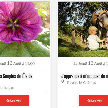
13
13
eudi
Août
à 11:00
Jeudi
Août
à 
Le
s Simples de l'Île de
J'apprends à m'occuper de 
Peyrat-le-Château
t-du-Lac
Réserver
Réserver