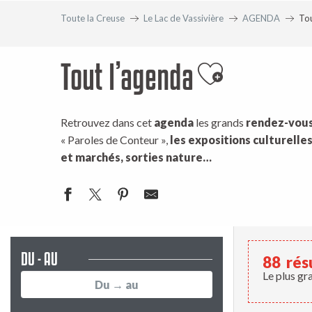
Toute la Creuse
Le Lac de Vassivière
AGENDA
Tou
Tout l’agenda
Ajouter aux
Retrouvez dans cet
agenda
les grands
rendez-vous 
« Paroles de Conteur »,
les expositions culturelle
et marchés, sorties nature…
DU - AU
88
rés
Le plus gr