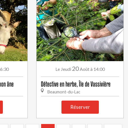
20
16:30
Jeudi
Août
à 14:00
Le
mon âne
Détective en herbe, Île de Vassivière
Beaumont-du-Lac
Réserver