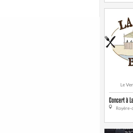
Ven
Le
Concert à L
Royère-d