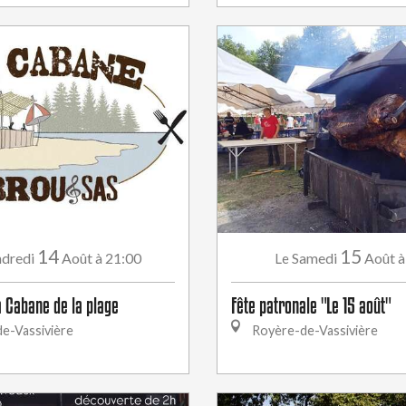
14
15
dredi
Août
à 21:00
Samedi
Août
à
Le
a Cabane de la plage
Fête patronale "Le 15 août"
e-Vassivière
Royère-de-Vassivière