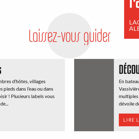
r
LAC
AL
Laissez-vous guider
s
DÉCO
bres d’hôtes, villages
En bateau,
s pieds dans l’eau ou dans
Vassivièr
isir ! Plusieurs labels vous
multiples 
de...
dévoile de
LIRE 