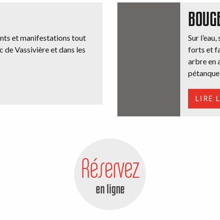
BOUG
ts et manifestations tout
Sur l’eau,
c de Vassivière et dans les
forts et f
arbre en a
pétanque,.
LIRE 
Réservez
en ligne