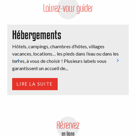
Laissez-vous guider
Vélo/VTT
Cheval
Hébergements
Loisirs actifs
Hôtels, campings, chambres d’hôtes, villages
E
vacances, locations… les pieds dans l’eau ou dans les
V
terres, à vous de choisir ! Plusieurs labels vous
m
Récupération
garantissent un accueil de...
d
LIRE LA SUITE
Réservez
en ligne