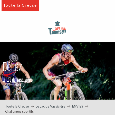
Aller
Toute la Creuse
au
contenu
principal
Défiez
Le Lac de Vassivière
Toute la Creuse
Le Lac de Vassivière
ENVIES
Challenges sportifs