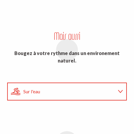
Swimrunman Lac de Vassivière
Tour du Lac Pédestre et marche
nordique
Les 10h non-stop de Vassivière
Mais aussi
Bougez à votre rythme dans un environement
naturel.
Sur l'eau
Randonnée
Pêche