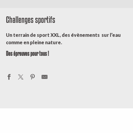
Challenges sportifs
Un terrain de sport XXL, des évènements sur l’eau
comme en pleine nature.
Des épreuves pour tous !
Régates sur le Lac
La Transmillevaches
Le Grand Tour de Creuse
XTERRA Nouvelle Aquitaine