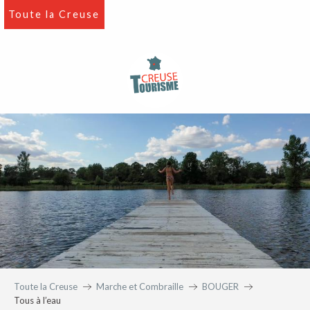
Aller
Toute la Creuse
au
contenu
principal
Toute la Creuse
Marche et Combraille
BOUGER
Tous à l’eau