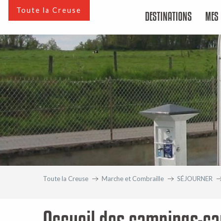
Aller
Toute la Creuse
DESTINATIONS
MES 
au
contenu
principal
Toute la Creuse
Marche et Combraille
SÉJOURNER
Accueil des campings-ca