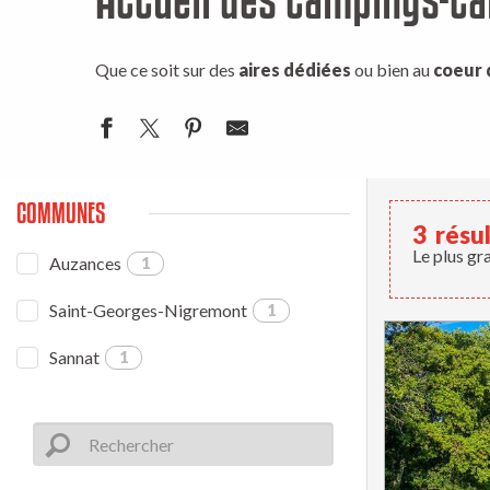
Que ce soit sur des
aires dédiées
ou bien au
coeur 
COMMUNES
3
résu
Le plus gr
Auzances
1
Saint-Georges-Nigremont
1
Sannat
1