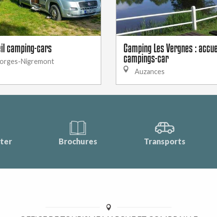
eil camping-cars
Camping Les Vergnes : accue
campings-car
orges-Nigremont
Auzances
ter
Brochures
Transports