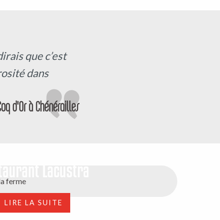
irais que c’est
érosité dans
Coq d'Or à Chénérailles
taurant Lacustra
la ferme
LIRE LA SUITE