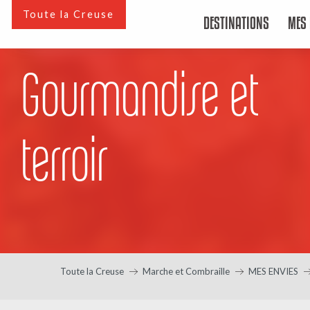
Aller
Toute la Creuse
DESTINATIONS
MES 
au
contenu
principal
Gourmandise et
terroir
Toute la Creuse
Marche et Combraille
MES ENVIES