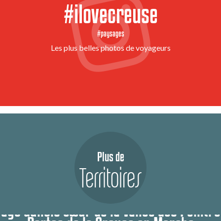
#ilovecreuse
#paysages
Les plus belles photos de voyageurs
Plus de
Territoires
ays dunois cœur de la Vallée des Peintr