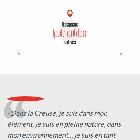
Vacances
La véloroute
Spots outdoor
actives
LIRE LA SUITE
«Dans la Creuse, je suis dans mon
élément, je suis en pleine nature, dans
mon environnement… je suis en tant