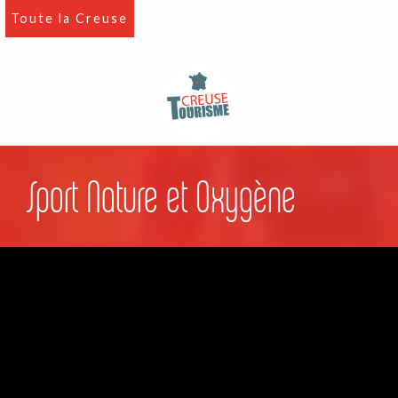
Aller
Toute la Creuse
au
contenu
principal
Sport Nature et Oxygène