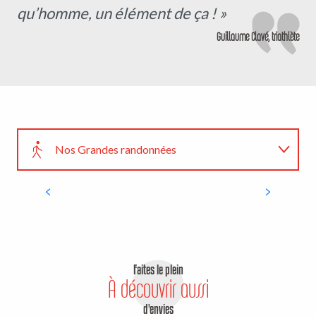
qu’homme, un élément de ça ! »
Guillaume Clavé, triathlète
Nos Grandes randonnées
Sur la véloroute
GR®41 Vallée du Cher
Activités de pleine nature
LIRE LA SUITE
Faites le plein
À découvrir aussi
d'envies